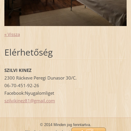
« Vissza
Elérhetőség
SZILVI KINEZ
2300 Ráckeve Peregi Dunasor 30/C.
06-70-451-92-26
Facebook:Nyugalomliget
szilviki
nez81@gm
ail.com
© 2014 Minden jog fenntartva.