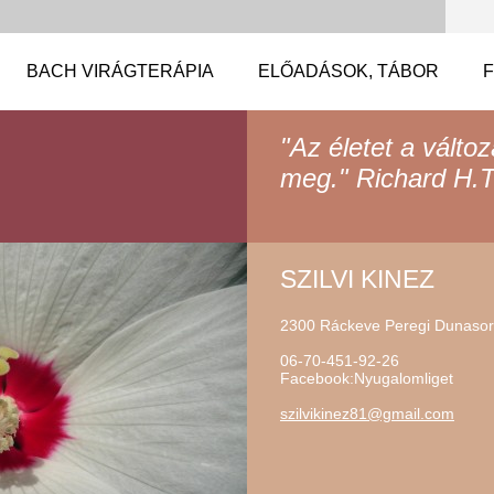
BACH VIRÁGTERÁPIA
ELŐADÁSOK, TÁBOR
"Az életet a válto
meg." Richard H.T
SZILVI KINEZ
2300 Ráckeve Peregi Dunasor
06-70-451-92-26
Facebook:Nyugalomliget
szilviki
nez81@gm
ail.com