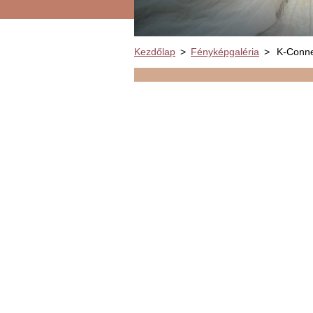
Kezdőlap
>
Fényképgaléria
>
K-Conne