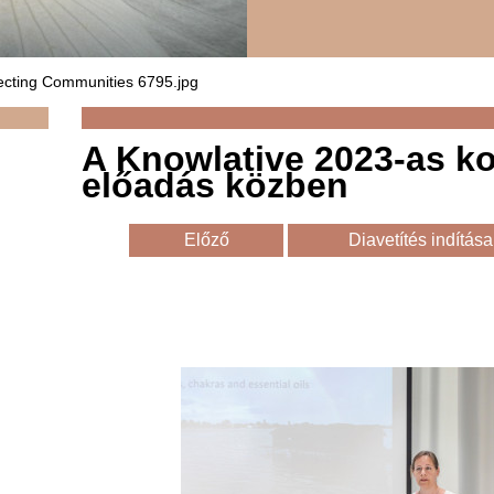
cting Communities 6795.jpg
A Knowlative 2023-as ko
előadás közben
Előző
Diavetítés indítása